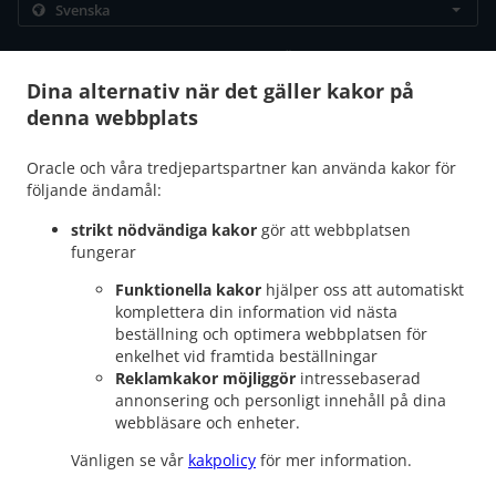
.
.
Sekretesspolilcy
Leveransvillkor
Ändringar i cookiepolicy
Kontakta oss
Dina alternativ när det gäller kakor på
denna webbplats
Centralvägen 9/stadshusgången södra, 17144 Solna,
Sweden
+46 76 265 42 34
Oracle och våra tredjepartspartner kan använda kakor för
Länkar
följande ändamål:
strikt nödvändiga kakor
gör att webbplatsen
Meny
fungerar
Kontakta oss
Funktionella kakor
hjälper oss att automatiskt
komplettera din information vid nästa
beställning och optimera webbplatsen för
ACCEPTERADE BETALNINGSMETODER
enkelhet vid framtida beställningar
Reklamkakor möjliggör
intressebaserad
annonsering och personligt innehåll på dina
webbläsare och enheter.
Vänligen se vår
kakpolicy
för mer information.